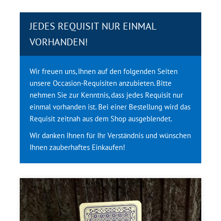
JEDES REQUISIT NUR EINMAL
VORHANDEN!
Wir freuen uns, Ihnen auf den folgenden Seiten
unsere Occasion-Requisiten anzubieten. Bitte
nehmen Sie zur Kenntnis, dass jedes Requisit nur
einmal vorhanden ist. Bei einer Bestellung wird das
Requisit zeitnah aus dem Shop ausgeblendet.
Wir danken Ihnen für Ihr Verständnis und wünschen
Ihnen zauberhaftes Einkaufen!