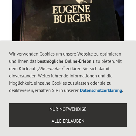
Wir verwenden Cookies um unsere Website zu optimieren
und Ihnen das
bestmögliche Online-Erlebnis
zu bieten. Mit
2009-SPIRIT THEATER by Eugene
dem Klick auf
„Alle erlauben“
erklären Sie sich damit
Burger
einverstanden. Weiterführende Informationen und die
Möglichkeit, einzelne Cookies zuzulassen oder sie zu
45.00 CHF
89.00 CHF
deaktivieren, erhalten Sie in unserer
Datenschutzerklärung
.
Auf Lager (noch 1 verfügbar)
NUR NOTWENDIGE
Für später merken
ALLE ERLAUBEN
IN DEN WARENKORB