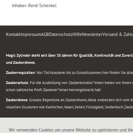
Inhaber: René Schenkel
Kontakt
Impressum
AGB
Datenschutz
Hilfe
Newsletter
Versand & Zahl
.
Magic Zylinder steht seit über 35 Jahren für Qualität, Kontinuität und Zuve
und Zaubershows.
Zauberrequisiten
: Von Tischzauberei bis zu Grossillusionen, hier finden Sie a
Zauberschule
: Für die Ausbildung von Zauberkünstler*innen bieten wir Ihnen d
schon zahlreiche Profi-Zauberer*innen hervorgebracht hat!
Zaubershows
: Grosses Repertoire an Zaubershows, diese erstrecken sich vom
visuellen Illusionen wie Kaninchen, Vasen, Seilen, Flüssigkeit, Seidentuch, Zau
.
Alle Rechte vorbehalten. © 1988-2026 Magic Zylinder
Wir verwenden Cookies um unsere Website zu optimieren und Ih