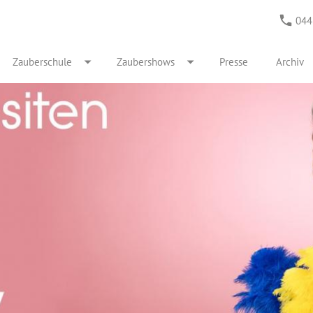
044
Zauberschule
Zaubershows
Presse
Archiv