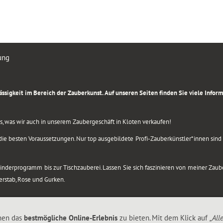
ung
rlässigkeit im Bereich der Zauberkunst. Auf unseren Seiten finden Sie viele Info
lles, was wir auch in unserem Zaubergeschäft in Kloten verkaufen!
ie besten Voraussetzungen. Nur top ausgebildete Profi-Zauberkünstler*innen sind b
 Kinderprogramm bis zur Tischzauberei. Lassen Sie sich faszinieren von meiner Za
berstab, Rose und Gurken.
nen das
bestmögliche Online-Erlebnis
zu bieten. Mit dem Klick auf
„All