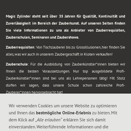
.
Magic Zylinder steht seit über 35 Jahren für Qualität, Kontinuität und
Zuverlässigkeit im Bereich der Zauberkunst. Auf unseren Seiten finden
Sie viele Informationen zu uns als Anbieter von Zauberrequisiten,
Zauberschulen, Seminaren und Zaubershows.
Zauberrequisiten
: Von Tischzauberei bis zu Grossillusionen, hier finden Sie
alles, was wir auch in unserem Zaubergeschäft in Kloten verkaufen!
Zauberschule
: Für die Ausbildung von Zauberkünstler*innen bieten wir
Ihnen die besten Voraussetzungen. Nur top ausgebildete Profi-
Zauberkünstler*innen sind bei uns als Lehrepersonen tätig! Mit Stolz
dürfen wir sagen, dass unsere Schule schon zahlreiche Profi-
Zauberer*innen hervorgebracht hat!
Zaubershows
: Grosses Repertoire an Zaubershows, diese erstrecken sich
Wir verwenden Cookies um unsere Website zu optimieren
vom Kinderprogramm bis zur Tischzauberei. Lassen Sie sich faszinieren von
und Ihnen das
bestmögliche Online-Erlebnis
zu bieten. Mit
meiner Zauber-Sprech-Show, angerührt mit sprachlichen Sequenzen,
dem Klick auf
„Alle erlauben“
erklären Sie sich damit
gewürzt mit Gags und visuellen Illusionen wie Kaninchen, Vasen, Seilen,
einverstanden. Weiterführende Informationen und die
Flüssigkeit, Seidentuch, Zauberstab, Rose und Gurken.