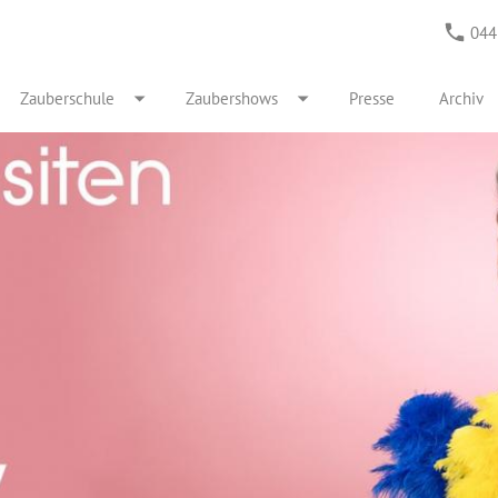
044
Zauberschule
Zaubershows
Presse
Archiv