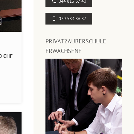
044 813 67 40
079 583 86 87
PRIVATZAUBERSCHULE
ERWACHSENE
0 CHF