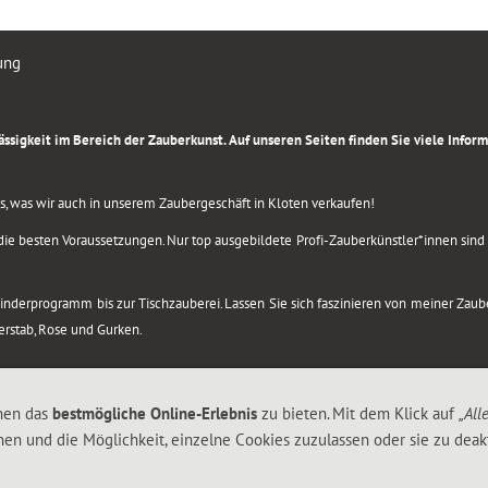
ung
rlässigkeit im Bereich der Zauberkunst. Auf unseren Seiten finden Sie viele Info
lles, was wir auch in unserem Zaubergeschäft in Kloten verkaufen!
ie besten Voraussetzungen. Nur top ausgebildete Profi-Zauberkünstler*innen sind b
 Kinderprogramm bis zur Tischzauberei. Lassen Sie sich faszinieren von meiner Za
berstab, Rose und Gurken.
nen das
bestmögliche Online-Erlebnis
zu bieten. Mit dem Klick auf
„All
nen und die Möglichkeit, einzelne Cookies zuzulassen oder sie zu deakt