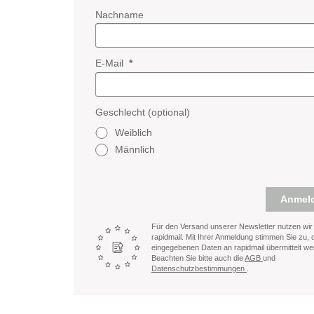
Nachname
E-Mail
Geschlecht (optional)
Weiblich
Männlich
Anmel
Für den Versand unserer Newsletter nutzen wir
rapidmail. Mit Ihrer Anmeldung stimmen Sie zu, 
eingegebenen Daten an rapidmail übermittelt we
Beachten Sie bitte auch die
AGB
und
Datenschutzbestimmungen
.