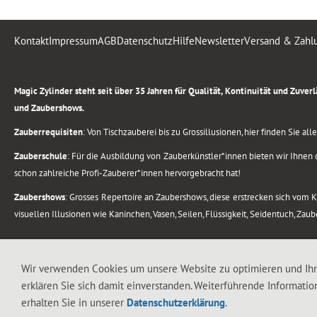
Kontakt
Impressum
AGB
Datenschutz
Hilfe
Newsletter
Versand & Zahl
.
Magic Zylinder steht seit über 35 Jahren für Qualität, Kontinuität und Zuve
und Zaubershows.
Zauberrequisiten
: Von Tischzauberei bis zu Grossillusionen, hier finden Sie a
Zauberschule
: Für die Ausbildung von Zauberkünstler*innen bieten wir Ihnen d
schon zahlreiche Profi-Zauberer*innen hervorgebracht hat!
Zaubershows
: Grosses Repertoire an Zaubershows, diese erstrecken sich vom
visuellen Illusionen wie Kaninchen, Vasen, Seilen, Flüssigkeit, Seidentuch, Zau
.
Alle Rechte vorbehalten. © 1988-2026 Magic Zylinder
Wir verwenden Cookies um unsere Website zu optimieren und Ih
erklären Sie sich damit einverstanden. Weiterführende Informatio
.
erhalten Sie in unserer
Datenschutzerklärung
.
044 813 67 40
Flughafenstrasse 4, 8302 Kloten