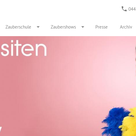
044
Zauberschule
Zaubershows
Presse
Archiv