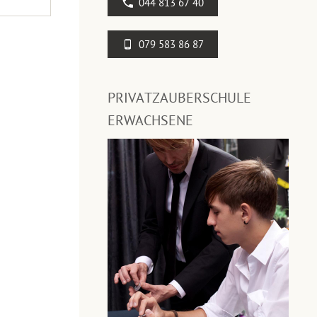
044 813 67 40
079 583 86 87
PRIVATZAUBERSCHULE
ERWACHSENE