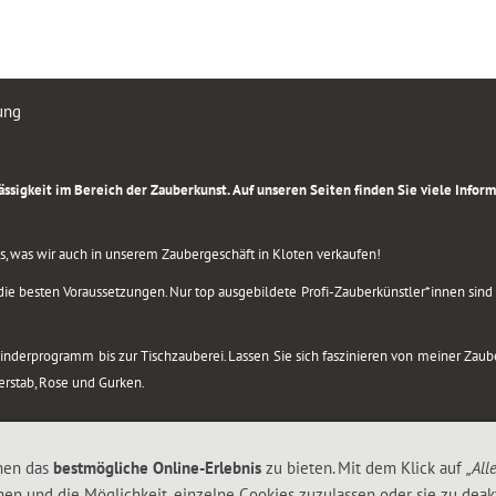
ung
rlässigkeit im Bereich der Zauberkunst. Auf unseren Seiten finden Sie viele Info
lles, was wir auch in unserem Zaubergeschäft in Kloten verkaufen!
ie besten Voraussetzungen. Nur top ausgebildete Profi-Zauberkünstler*innen sind b
 Kinderprogramm bis zur Tischzauberei. Lassen Sie sich faszinieren von meiner Za
berstab, Rose und Gurken.
nen das
bestmögliche Online-Erlebnis
zu bieten. Mit dem Klick auf
„All
nen und die Möglichkeit, einzelne Cookies zuzulassen oder sie zu deakt