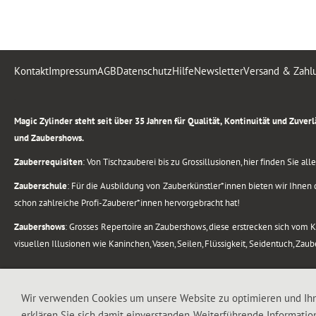
Kontakt
Impressum
AGB
Datenschutz
Hilfe
Newsletter
Versand & Zahl
.
Magic Zylinder steht seit über 35 Jahren für Qualität, Kontinuität und Zuve
und Zaubershows.
Zauberrequisiten
: Von Tischzauberei bis zu Grossillusionen, hier finden Sie a
Zauberschule
: Für die Ausbildung von Zauberkünstler*innen bieten wir Ihnen d
schon zahlreiche Profi-Zauberer*innen hervorgebracht hat!
Zaubershows
: Grosses Repertoire an Zaubershows, diese erstrecken sich vom
visuellen Illusionen wie Kaninchen, Vasen, Seilen, Flüssigkeit, Seidentuch, Zau
.
Alle Rechte vorbehalten. © 1988-2026 Magic Zylinder
Wir verwenden Cookies um unsere Website zu optimieren und Ih
erklären Sie sich damit einverstanden. Weiterführende Informatio
.