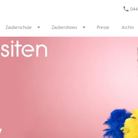
044
Zauberschule
Zaubershows
Presse
Archiv