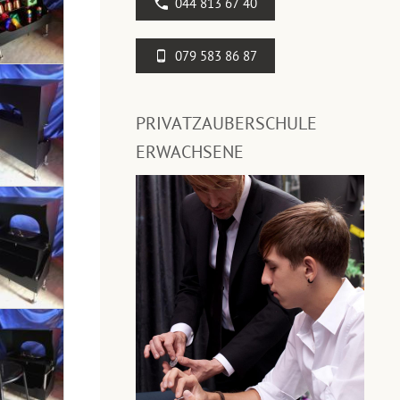
044 813 67 40
079 583 86 87
PRIVATZAUBERSCHULE
ERWACHSENE