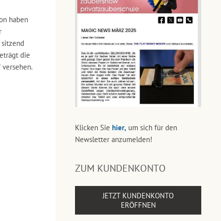
hon haben
r
 sitzend
eträgt die
f versehen.
Klicken Sie
hier,
um sich für den
Newsletter anzumelden!
ZUM KUNDENKONTO
JETZT KUNDENKONTO
ERÖFFNEN