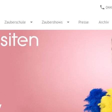
044
Zauberschule
Zaubershows
Presse
Archiv