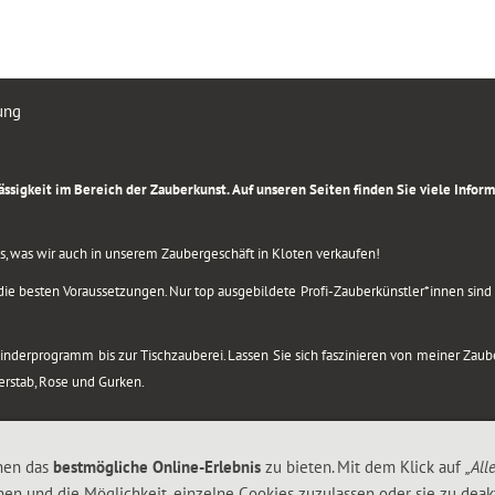
ung
rlässigkeit im Bereich der Zauberkunst. Auf unseren Seiten finden Sie viele Info
lles, was wir auch in unserem Zaubergeschäft in Kloten verkaufen!
ie besten Voraussetzungen. Nur top ausgebildete Profi-Zauberkünstler*innen sind b
 Kinderprogramm bis zur Tischzauberei. Lassen Sie sich faszinieren von meiner Za
berstab, Rose und Gurken.
nen das
bestmögliche Online-Erlebnis
zu bieten. Mit dem Klick auf
„All
nen und die Möglichkeit, einzelne Cookies zuzulassen oder sie zu deakt