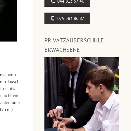
044 813 67 40
079 583 86 87
PRIVATZAUBERSCHULE
ERWACHSENE
 es Ihnen
 dem Tausch
 nichts.
 nicht wie
zählen oder
17 cm /