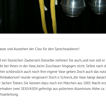
asse und Aussehen der Clou für den Sprechzauberer!
 ein Stückchen Zauberseil. Dasselbe nehmen Sie auch, und nun soll er
ibt bei Ihnen in der Vase, beim Zuschauer hingegen nicht. Selbst nach
 ihm schliesslich auch noch Ihre eigene Vase geben. Doch auch das nützt
Bimbaborium" wurde vergessen! Doch o Schreck, die Vase hängt danach
er lachen Tränen. Sie können dazu noch ein Märchen aus 1001 Nacht er
 erhalten zwei SEILVASEN gefertigt aus poliertem Aluminium. Höhe ca. 
hsanleitung.