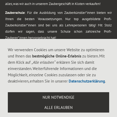
alles, was wir auch in unserem Zaubergeschäft in Kloten verkaufen!
Zauberschule
: Für die Ausbildung von Zauberkünstler*innen bieten wir
Ihnen die besten Voraussetzungen. Nur top ausgebildete Profi-
Zauberkünstler*innen sind bei uns als Lehrepersonen tätig! Mit Stolz
dürfen wir sagen, dass unsere Schule schon zahlreiche Profi-
Zauberer*innen hervorgebracht hat!
Zaubershows
: Grosses Repertoire an Zaubershows, diese erstrecken sich
Wir verwenden Cookies um unsere Website zu optimieren
vom Kinderprogramm bis zur Tischzauberei. Lassen Sie sich faszinieren von
und Ihnen das
bestmögliche Online-Erlebnis
zu bieten. Mit
meiner Zauber-Sprech-Show, angerührt mit sprachlichen Sequenzen,
dem Klick auf
„Alle erlauben“
erklären Sie sich damit
gewürzt mit Gags und visuellen Illusionen wie Kaninchen, Vasen, Seilen,
einverstanden. Weiterführende Informationen und die
Flüssigkeit, Seidentuch, Zauberstab, Rose und Gurken.
Möglichkeit, einzelne Cookies zuzulassen oder sie zu
.
deaktivieren, erhalten Sie in unserer
Datenschutzerklärung
.
Alle Rechte vorbehalten. © 1988-2026 Magic Zylinder
NUR NOTWENDIGE
.
ALLE ERLAUBEN
044 813 67 40
Flughafenstrasse 4, 8302 Kloten