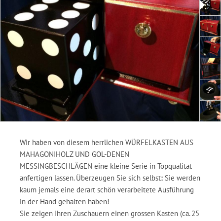
Wir haben von diesem herrlichen WÜRFELKASTEN AUS
MAHAGONIHOLZ UND GOL-DENEN
MESSINGBESCHLÄGEN eine kleine Serie in Topqualität
anfertigen lassen. Überzeugen Sie sich selbst
:
Sie werden
kaum jemals eine derart schön verarbeitete Ausführung
in der Hand gehalten haben!
Sie zeigen Ihren Zuschauern einen grossen Kasten (ca. 25