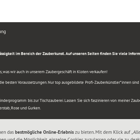
ung
rlässigkeit im Bereich der Zauberkunst. Auf unseren Seiten finden Sie viele Info
lles, was wir auch in unserem Zaubergeschäft in Kloten verkaufen!
ie besten Voraussetzungen. Nur top ausgebildete Profi-Zauberkünstler*innen sind b
 Kinderprogramm bis zur Tischzauberei. Lassen Sie sich faszinieren von meiner Za
berstab, Rose und Gurken.
nen das
bestmögliche Online-Erlebnis
zu bieten. Mit dem Klick auf
„All
nen und die Möglichkeit, einzelne Cookies zuzulassen oder sie zu deakt