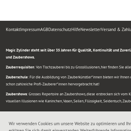
Kontakt
Impressum
AGB
Datenschutz
Hilfe
Newsletter
Versand & Zahl
.
Magic Zylinder steht seit über 35 Jahren für Qualität, Kontinuität und Zuve
und Zaubershows.
Zauberrequisiten
: Von Tischzauberei bis zu Grossillusionen, hier finden Sie a
Zauberschule
: Für die Ausbildung von Zauberkünstler*innen bieten wir Ihnen d
schon zahlreiche Profi-Zauberer*innen hervorgebracht hat!
Zaubershows
: Grosses Repertoire an Zaubershows, diese erstrecken sich vom
visuellen Illusionen wie Kaninchen, Vasen, Seilen, Flüssigkeit, Seidentuch, Zau
.
Alle Rechte vorbehalten. © 1988-2026 Magic Zylinder
Wir verwenden Cookies um unsere Website zu optimieren und Ih
erklären Sie sich damit einverstanden. Weiterführende Informatio
.