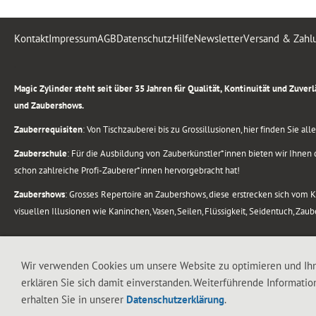
Kontakt
Impressum
AGB
Datenschutz
Hilfe
Newsletter
Versand & Zahl
.
Magic Zylinder steht seit über 35 Jahren für Qualität, Kontinuität und Zuve
und Zaubershows.
Zauberrequisiten
: Von Tischzauberei bis zu Grossillusionen, hier finden Sie a
Zauberschule
: Für die Ausbildung von Zauberkünstler*innen bieten wir Ihnen d
schon zahlreiche Profi-Zauberer*innen hervorgebracht hat!
Zaubershows
: Grosses Repertoire an Zaubershows, diese erstrecken sich vom
visuellen Illusionen wie Kaninchen, Vasen, Seilen, Flüssigkeit, Seidentuch, Zau
.
Alle Rechte vorbehalten. © 1988-2026 Magic Zylinder
Wir verwenden Cookies um unsere Website zu optimieren und Ih
erklären Sie sich damit einverstanden. Weiterführende Informatio
.
erhalten Sie in unserer
Datenschutzerklärung
.
044 813 67 40
Flughafenstrasse 4, 8302 Kloten