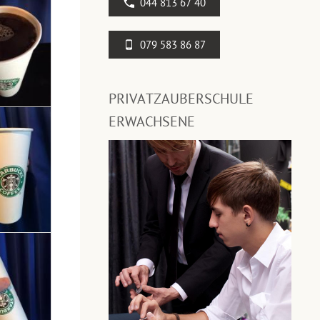
044 813 67 40
079 583 86 87
PRIVATZAUBERSCHULE
ERWACHSENE