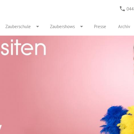
044
Zauberschule
Zaubershows
Presse
Archiv