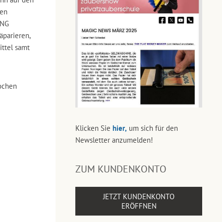
sen
ING
äparieren,
ittel samt
ochen
Klicken Sie
hier,
um sich für den
Newsletter anzumelden!
ZUM KUNDENKONTO
JETZT KUNDENKONTO
ERÖFFNEN