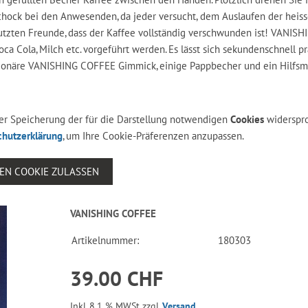
chock bei den Anwesenden, da jeder versucht, dem Auslaufen der heis
dutzten Freunde, dass der Kaffee vollständig verschwunden ist! VANISH
Cola, Milch etc. vorgeführt werden. Es lässt sich sekundenschnell pr
utionäre VANISHING COFFEE Gimmick, einige Pappbecher und ein Hilfsm
 der Speicherung der für die Darstellung notwendigen
Cookies
widerspr
chutzerklärung
, um Ihre Cookie-Präferenzen anzupassen.
SEN COOKIE ZULASSEN
VANISHING COFFEE
Artikelnummer:
180303
39.00 CHF
Inkl. 8.1 % MWSt zzgl.
Versand