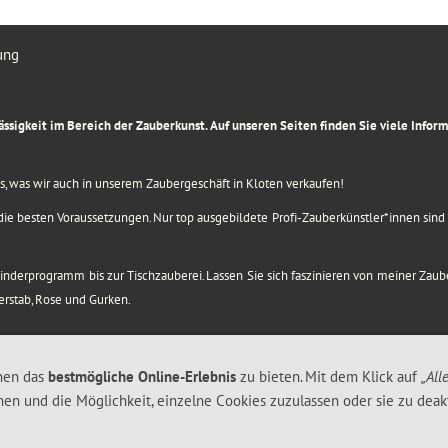
ung
rlässigkeit im Bereich der Zauberkunst. Auf unseren Seiten finden Sie viele Info
lles, was wir auch in unserem Zaubergeschäft in Kloten verkaufen!
ie besten Voraussetzungen. Nur top ausgebildete Profi-Zauberkünstler*innen sind b
 Kinderprogramm bis zur Tischzauberei. Lassen Sie sich faszinieren von meiner Za
berstab, Rose und Gurken.
nen das
bestmögliche Online-Erlebnis
zu bieten. Mit dem Klick auf
„All
nen und die Möglichkeit, einzelne Cookies zuzulassen oder sie zu deakt