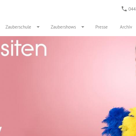
044
Zauberschule
Zaubershows
Presse
Archiv