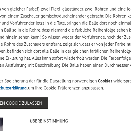
s von gleicher Farbe!), zwei Plexi- glasständer, zwei Röhren und eine l
en von einem Zuschauer gemischt/durcheinander gebracht. Die Röhren
und Vorführender jetzt in die Tüte, bringen die Bälle dort noch einmal
n Ball so in die Röhre, dass niemand die farbliche Reihenfolge sehen k
and hinein sehen kann! So wissen weder der Vorführende, noch der Zu
 Röhre des Zuschauers entfernt, zeigt sich, dass er von jeder Farbe n
n, befinden sich dort alle Bälle in der gleichen farblichen Reihenfolg
ine Erklärung hat. Alles kann sofort wiederholt werden. Die Farbenfolg
önen Ausführung mit Beschreibung. Die Bälle haben einen Durchmesser
 der Speicherung der für die Darstellung notwendigen
Cookies
widerspr
chutzerklärung
, um Ihre Cookie-Präferenzen anzupassen.
SEN COOKIE ZULASSEN
ÜBEREINSTIMMUNG