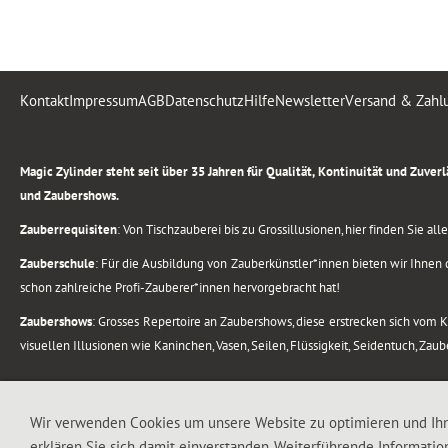
Kontakt
Impressum
AGB
Datenschutz
Hilfe
Newsletter
Versand & Zahl
.
Magic Zylinder steht seit über 35 Jahren für Qualität, Kontinuität und Zuve
und Zaubershows.
Zauberrequisiten
: Von Tischzauberei bis zu Grossillusionen, hier finden Sie a
Zauberschule
: Für die Ausbildung von Zauberkünstler*innen bieten wir Ihnen d
schon zahlreiche Profi-Zauberer*innen hervorgebracht hat!
Zaubershows
: Grosses Repertoire an Zaubershows, diese erstrecken sich vom
visuellen Illusionen wie Kaninchen, Vasen, Seilen, Flüssigkeit, Seidentuch, Zau
.
Alle Rechte vorbehalten. © 1988-2026 Magic Zylinder
Wir verwenden Cookies um unsere Website zu optimieren und Ih
erklären Sie sich damit einverstanden. Weiterführende Informatio
.