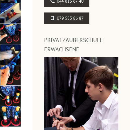
044 813 67 40
079 583 86 87
PRIVATZAUBERSCHULE
ERWACHSENE