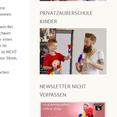
eere
PRIVATZAUBERSCHULE
 kommen
KINDER
ann. Bei
schauer
ur einen
e im
e ist NICHT
 von 38mm.
ochen
NEWSLETTER NICHT
VERPASSEN