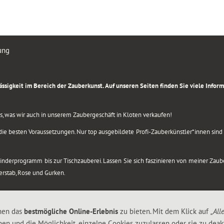
ung
rlässigkeit im Bereich der Zauberkunst. Auf unseren Seiten finden Sie viele Info
lles, was wir auch in unserem Zaubergeschäft in Kloten verkaufen!
ie besten Voraussetzungen. Nur top ausgebildete Profi-Zauberkünstler*innen sind b
 Kinderprogramm bis zur Tischzauberei. Lassen Sie sich faszinieren von meiner Za
berstab, Rose und Gurken.
nen das
bestmögliche Online-Erlebnis
zu bieten. Mit dem Klick auf
„All
nen und die Möglichkeit, einzelne Cookies zuzulassen oder sie zu deakt