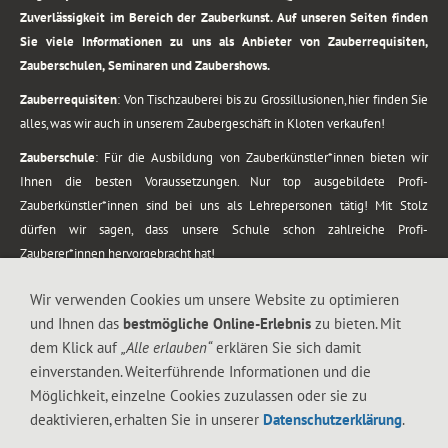
Zuverlässigkeit im Bereich der Zauberkunst. Auf unseren Seiten finden
Sie viele Informationen zu uns als Anbieter von Zauberrequisiten,
Zauberschulen, Seminaren und Zaubershows.
Zauberrequisiten
: Von Tischzauberei bis zu Grossillusionen, hier finden Sie
alles, was wir auch in unserem Zaubergeschäft in Kloten verkaufen!
Zauberschule
: Für die Ausbildung von Zauberkünstler*innen bieten wir
Ihnen die besten Voraussetzungen. Nur top ausgebildete Profi-
Zauberkünstler*innen sind bei uns als Lehrepersonen tätig! Mit Stolz
dürfen wir sagen, dass unsere Schule schon zahlreiche Profi-
Zauberer*innen hervorgebracht hat!
Zaubershows
: Grosses Repertoire an Zaubershows, diese erstrecken sich
Wir verwenden Cookies um unsere Website zu optimieren
vom Kinderprogramm bis zur Tischzauberei. Lassen Sie sich faszinieren von
und Ihnen das
bestmögliche Online-Erlebnis
zu bieten. Mit
meiner Zauber-Sprech-Show, angerührt mit sprachlichen Sequenzen,
dem Klick auf
„Alle erlauben“
erklären Sie sich damit
gewürzt mit Gags und visuellen Illusionen wie Kaninchen, Vasen, Seilen,
einverstanden. Weiterführende Informationen und die
Flüssigkeit, Seidentuch, Zauberstab, Rose und Gurken.
Möglichkeit, einzelne Cookies zuzulassen oder sie zu
.
deaktivieren, erhalten Sie in unserer
Datenschutzerklärung
.