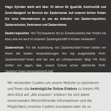
Magic Zylinder steht seit über 35 Jahren für Qualität, Kontinuität und
Zuverlässigkeit im Bereich der Zauberkunst. Auf unseren Seiten finden
Sie viele Informationen zu uns als Anbieter von Zauberrequisiten,
Zauberschulen, Seminaren und Zaubershows.
Zauberrequisiten
: Von Tischzauberei bis zu Grossillusionen, hier finden Sie
alles, was wir auch in unserem Zaubergeschäft in Kloten verkaufen!
Zauberschule
: Für die Ausbildung von Zauberkünstler*innen bieten wir
Ihnen die besten Voraussetzungen. Nur top ausgebildete Profi-
Zauberkünstler*innen sind bei uns als Lehrepersonen tätig! Mit Stolz
dürfen wir sagen, dass unsere Schule schon zahlreiche Profi-
Zauberer*innen hervorgebracht hat!
Zaubershows
: Grosses Repertoire an Zaubershows, diese erstrecken sich
Wir verwenden Cookies um unsere Website zu optimieren
vom Kinderprogramm bis zur Tischzauberei. Lassen Sie sich faszinieren von
und Ihnen das
bestmögliche Online-Erlebnis
zu bieten. Mit
meiner Zauber-Sprech-Show, angerührt mit sprachlichen Sequenzen,
dem Klick auf
„Alle erlauben“
erklären Sie sich damit
gewürzt mit Gags und visuellen Illusionen wie Kaninchen, Vasen, Seilen,
einverstanden. Weiterführende Informationen und die
Flüssigkeit, Seidentuch, Zauberstab, Rose und Gurken.
Möglichkeit, einzelne Cookies zuzulassen oder sie zu