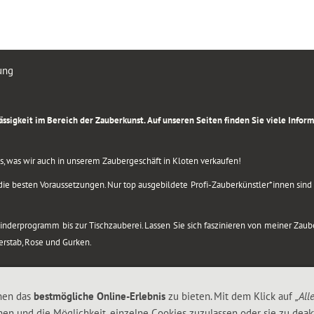
ung
rlässigkeit im Bereich der Zauberkunst. Auf unseren Seiten finden Sie viele Info
lles, was wir auch in unserem Zaubergeschäft in Kloten verkaufen!
ie besten Voraussetzungen. Nur top ausgebildete Profi-Zauberkünstler*innen sind b
 Kinderprogramm bis zur Tischzauberei. Lassen Sie sich faszinieren von meiner Za
berstab, Rose und Gurken.
nen das
bestmögliche Online-Erlebnis
zu bieten. Mit dem Klick auf
„All
nen und die Möglichkeit, einzelne Cookies zuzulassen oder sie zu deakt