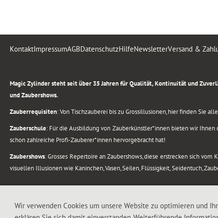
Kontakt
Impressum
AGB
Datenschutz
Hilfe
Newsletter
Versand & Zahl
.
Magic Zylinder steht seit über 35 Jahren für Qualität, Kontinuität und Zuve
und Zaubershows.
Zauberrequisiten
: Von Tischzauberei bis zu Grossillusionen, hier finden Sie a
Zauberschule
: Für die Ausbildung von Zauberkünstler*innen bieten wir Ihnen d
schon zahlreiche Profi-Zauberer*innen hervorgebracht hat!
Zaubershows
: Grosses Repertoire an Zaubershows, diese erstrecken sich vom
visuellen Illusionen wie Kaninchen, Vasen, Seilen, Flüssigkeit, Seidentuch, Zau
.
Alle Rechte vorbehalten. © 1988-2026 Magic Zylinder
Wir verwenden Cookies um unsere Website zu optimieren und Ih
erklären Sie sich damit einverstanden. Weiterführende Informatio
.