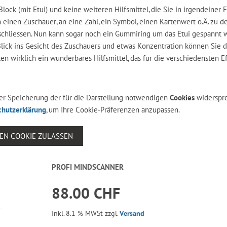
ock (mit Etui) und keine weiteren Hilfsmittel, die Sie in irgendeiner 
n einen Zuschauer, an eine Zahl, ein Symbol, einen Kartenwert o.Ä. zu d
 schliessen. Nun kann sogar noch ein Gummiring um das Etui gespannt 
Blick ins Gesicht des Zuschauers und etwas Konzentration können Sie 
ten wirklich ein wunderbares Hilfsmittel, das für die verschiedensten E
 der Speicherung der für die Darstellung notwendigen
Cookies
widerspr
chutzerklärung
, um Ihre Cookie-Präferenzen anzupassen.
SEN COOKIE ZULASSEN
PROFI MINDSCANNER
88.00 CHF
Inkl. 8.1 % MWSt zzgl.
Versand