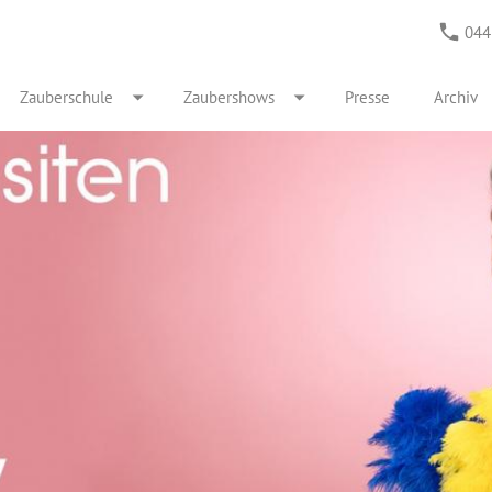
044
Zauberschule
Zaubershows
Presse
Archiv