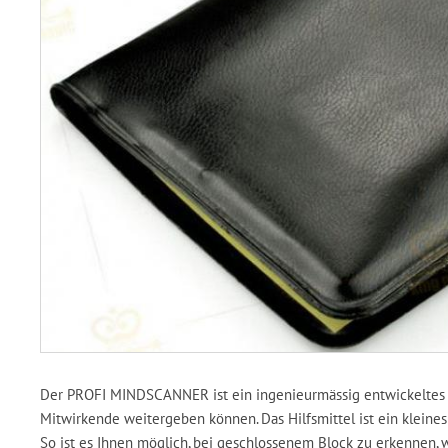
Der PROFI MINDSCANNER ist ein ingenieurmässig entwickeltes R
Mitwirkende weitergeben können. Das Hilfsmittel ist ein kleines 
So ist es Ihnen möglich, bei geschlossenem Block zu erkennen, 