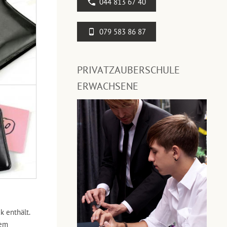
044 813 67 40
079 583 86 87
PRIVATZAUBERSCHULE
ERWACHSENE
k enthält.
nem