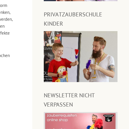
Form
enken,
PRIVATZAUBERSCHULE
werden,
KINDER
den
ffekte
ochen
NEWSLETTER NICHT
VERPASSEN