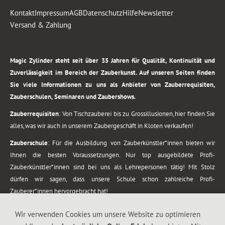
Kontakt
Impressum
AGB
Datenschutz
Hilfe
Newsletter
Versand & Zahlung
.
Magic Zylinder steht seit über 35 Jahren für Qualität, Kontinuität und
Zuverlässigkeit im Bereich der Zauberkunst. Auf unseren Seiten finden
Sie viele Informationen zu uns als Anbieter von Zauberrequisiten,
Zauberschulen, Seminaren und Zaubershows.
Zauberrequisiten
: Von Tischzauberei bis zu Grossillusionen, hier finden Sie
alles, was wir auch in unserem Zaubergeschäft in Kloten verkaufen!
Zauberschule
: Für die Ausbildung von Zauberkünstler*innen bieten wir
Ihnen die besten Voraussetzungen. Nur top ausgebildete Profi-
Zauberkünstler*innen sind bei uns als Lehrepersonen tätig! Mit Stolz
dürfen wir sagen, dass unsere Schule schon zahlreiche Profi-
Zauberer*innen hervorgebracht hat!
Zaubershows
: Grosses Repertoire an Zaubershows, diese erstrecken sich
Wir verwenden Cookies um unsere Website zu optimieren
vom Kinderprogramm bis zur Tischzauberei. Lassen Sie sich faszinieren von