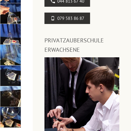
044 813 67 40
079 583 86 87
PRIVATZAUBERSCHULE
ERWACHSENE