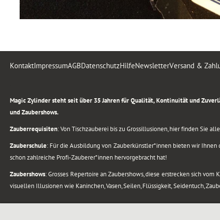
Kontakt
Impressum
AGB
Datenschutz
Hilfe
Newsletter
Versand & Zahl
.
Magic Zylinder steht seit über 35 Jahren für Qualität, Kontinuität und Zuve
und Zaubershows.
Zauberrequisiten
: Von Tischzauberei bis zu Grossillusionen, hier finden Sie a
Zauberschule
: Für die Ausbildung von Zauberkünstler*innen bieten wir Ihnen d
schon zahlreiche Profi-Zauberer*innen hervorgebracht hat!
Zaubershows
: Grosses Repertoire an Zaubershows, diese erstrecken sich vom
visuellen Illusionen wie Kaninchen, Vasen, Seilen, Flüssigkeit, Seidentuch, Zau
.
Alle Rechte vorbehalten. © 1988-2026 Magic Zylinder