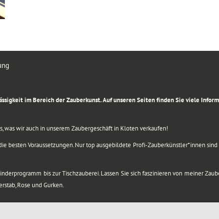
ung
rlässigkeit im Bereich der Zauberkunst. Auf unseren Seiten finden Sie viele Info
lles, was wir auch in unserem Zaubergeschäft in Kloten verkaufen!
ie besten Voraussetzungen. Nur top ausgebildete Profi-Zauberkünstler*innen sind b
 Kinderprogramm bis zur Tischzauberei. Lassen Sie sich faszinieren von meiner Za
berstab, Rose und Gurken.