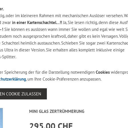
er.
ötig, oder im kleineren Rahmen mit mechanischen Auslöser versehen. W
nd zwar
in einer Kartenschachtel...!!
Ja, Sie lesen richtig, denn diese Au
- !
Sie können es auslösen wann immer Sie wollen und egal wie weit 
udem noch ausgesprochen kraftvoll, daher gibt es kein Versagen. Völli
 Schachtel heimlich austauschen. Schieben Sie sogar zwei Kartenscha
s Ultra in dieser Version. Sie erhalten alles komplett inklusive einige
-Splitter.
 der Speicherung der für die Darstellung notwendigen
Cookies
widerspr
chutzerklärung
, um Ihre Cookie-Präferenzen anzupassen.
SEN COOKIE ZULASSEN
MINI GLAS ZERTRÜMMERUNG
295.00 CHF