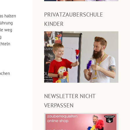
PRIVATZAUBERSCHULE
as halten
sführung
KINDER
Sie weg
g
chteln
ochen
NEWSLETTER NICHT
VERPASSEN