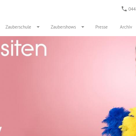
044
Zauberschule
Zaubershows
Presse
Archiv