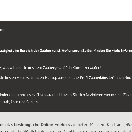
ung
rlässigkeit im Bereich der Zauberkunst. Auf unseren Seiten finden Sie viele Info
lles, was wir auch in unserem Zaubergeschäft in Kloten verkaufen!
ie besten Voraussetzungen. Nur top ausgebildete Profi-Zauberkünstler*innen sind b
 Kinderprogramm bis zur Tischzauberei. Lassen Sie sich faszinieren von meiner Za
berstab, Rose und Gurken.
nen das
bestmögliche Online-Erlebnis
zu bieten. Mit dem Klick auf
„All
nen und die Möglichkeit, einzelne Cookies zuzulassen oder sie zu deakt