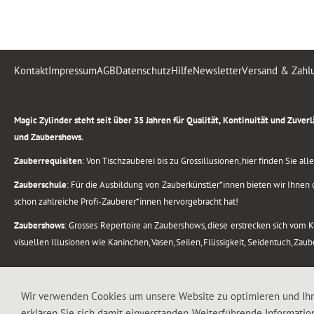
Kontakt
Impressum
AGB
Datenschutz
Hilfe
Newsletter
Versand & Zahl
.
Magic Zylinder steht seit über 35 Jahren für Qualität, Kontinuität und Zuve
und Zaubershows.
Zauberrequisiten
: Von Tischzauberei bis zu Grossillusionen, hier finden Sie a
Zauberschule
: Für die Ausbildung von Zauberkünstler*innen bieten wir Ihnen d
schon zahlreiche Profi-Zauberer*innen hervorgebracht hat!
Zaubershows
: Grosses Repertoire an Zaubershows, diese erstrecken sich vom
visuellen Illusionen wie Kaninchen, Vasen, Seilen, Flüssigkeit, Seidentuch, Zau
.
Alle Rechte vorbehalten. © 1988-2026 Magic Zylinder
Wir verwenden Cookies um unsere Website zu optimieren und Ih
erklären Sie sich damit einverstanden. Weiterführende Informatio
.