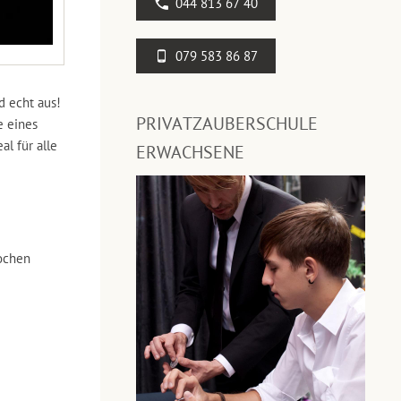
044 813 67 40
079 583 86 87
d echt aus!
PRIVATZAUBERSCHULE
e eines
l für alle
ERWACHSENE
ochen