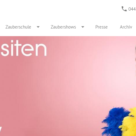
044
Zauberschule
Zaubershows
Presse
Archiv