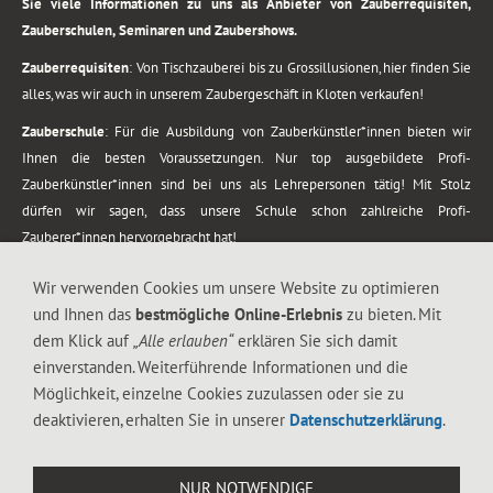
Sie viele Informationen zu uns als Anbieter von Zauberrequisiten,
Zauberschulen, Seminaren und Zaubershows.
Zauberrequisiten
: Von Tischzauberei bis zu Grossillusionen, hier finden Sie
alles, was wir auch in unserem Zaubergeschäft in Kloten verkaufen!
Zauberschule
: Für die Ausbildung von Zauberkünstler*innen bieten wir
Ihnen die besten Voraussetzungen. Nur top ausgebildete Profi-
Zauberkünstler*innen sind bei uns als Lehrepersonen tätig! Mit Stolz
dürfen wir sagen, dass unsere Schule schon zahlreiche Profi-
Zauberer*innen hervorgebracht hat!
Zaubershows
: Grosses Repertoire an Zaubershows, diese erstrecken sich
Wir verwenden Cookies um unsere Website zu optimieren
vom Kinderprogramm bis zur Tischzauberei. Lassen Sie sich faszinieren von
und Ihnen das
bestmögliche Online-Erlebnis
zu bieten. Mit
meiner Zauber-Sprech-Show, angerührt mit sprachlichen Sequenzen,
dem Klick auf
„Alle erlauben“
erklären Sie sich damit
gewürzt mit Gags und visuellen Illusionen wie Kaninchen, Vasen, Seilen,
einverstanden. Weiterführende Informationen und die
Flüssigkeit, Seidentuch, Zauberstab, Rose und Gurken.
Möglichkeit, einzelne Cookies zuzulassen oder sie zu
.
deaktivieren, erhalten Sie in unserer
Datenschutzerklärung
.
Alle Rechte vorbehalten. © 1988-2026 Magic Zylinder
NUR NOTWENDIGE
.