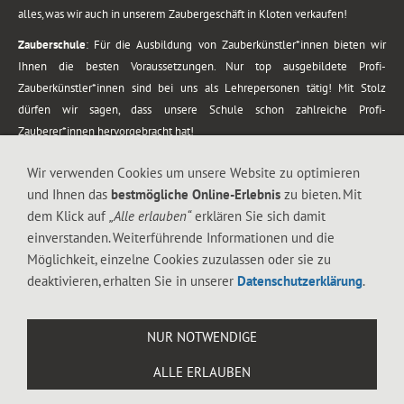
alles, was wir auch in unserem Zaubergeschäft in Kloten verkaufen!
Zauberschule
: Für die Ausbildung von Zauberkünstler*innen bieten wir
Ihnen die besten Voraussetzungen. Nur top ausgebildete Profi-
Zauberkünstler*innen sind bei uns als Lehrepersonen tätig! Mit Stolz
dürfen wir sagen, dass unsere Schule schon zahlreiche Profi-
Zauberer*innen hervorgebracht hat!
Zaubershows
: Grosses Repertoire an Zaubershows, diese erstrecken sich
Wir verwenden Cookies um unsere Website zu optimieren
vom Kinderprogramm bis zur Tischzauberei. Lassen Sie sich faszinieren von
und Ihnen das
bestmögliche Online-Erlebnis
zu bieten. Mit
meiner Zauber-Sprech-Show, angerührt mit sprachlichen Sequenzen,
dem Klick auf
„Alle erlauben“
erklären Sie sich damit
gewürzt mit Gags und visuellen Illusionen wie Kaninchen, Vasen, Seilen,
einverstanden. Weiterführende Informationen und die
Flüssigkeit, Seidentuch, Zauberstab, Rose und Gurken.
Möglichkeit, einzelne Cookies zuzulassen oder sie zu
.
deaktivieren, erhalten Sie in unserer
Datenschutzerklärung
.
Alle Rechte vorbehalten. © 1988-2026 Magic Zylinder
NUR NOTWENDIGE
.
ALLE ERLAUBEN
044 813 67 40
Flughafenstrasse 4, 8302 Kloten