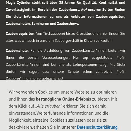
Magic Zylinder steht seit über 35 Jahren für Qualität, Kontinuität und
Zuverlässigkeit im Bereich der Zauberkunst. Auf unseren Seiten finden
Sie viele Informationen zu uns als Anbieter von Zauberrequisiten,
Zauberschulen, Seminaren und Zaubershows.
Zauberrequisiten
: Von Tischzauberei bis zu Grossillusionen, hier finden Sie
alles, was wir auch in unserem Zaubergeschäft in Kloten verkaufen!
Zauberschule
: Für die Ausbildung von Zauberkünstler*innen bieten wir
Ihnen die besten Voraussetzungen. Nur top ausgebildete Profi-
Zauberkünstler*innen sind bei uns als Lehrepersonen tätig! Mit Stolz
dürfen wir sagen, dass unsere Schule schon zahlreiche Profi-
Zauberer*innen hervorgebracht hat!
Zaubershows
: Grosses Repertoire an Zaubershows, diese erstrecken sich
Wir verwenden Cookies um unsere Website zu optimieren
vom Kinderprogramm bis zur Tischzauberei. Lassen Sie sich faszinieren von
und Ihnen das
bestmögliche Online-Erlebnis
zu bieten. Mit
meiner Zauber-Sprech-Show, angerührt mit sprachlichen Sequenzen,
dem Klick auf
„Alle erlauben“
erklären Sie sich damit
gewürzt mit Gags und visuellen Illusionen wie Kaninchen, Vasen, Seilen,
einverstanden. Weiterführende Informationen und die
Flüssigkeit, Seidentuch, Zauberstab, Rose und Gurken.
Möglichkeit, einzelne Cookies zuzulassen oder sie zu
.
deaktivieren, erhalten Sie in unserer
Datenschutzerklärung
.