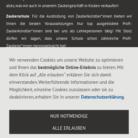
alles, was wir auch in unserem Zaubergeschäft in Kloten verkaufen!
Zauberschule
: Für die Ausbildung von Zauberkünstler*innen bieten wir
Ihnen die besten Voraussetzungen. Nur top ausgebildete Profi-
Zauberkünstler*innen sind bei uns als Lehrepersonen tätig! Mit Stolz
dürfen wir sagen, dass unsere Schule schon zahlreiche Profi-
Zauberer*innen hervorgebracht hat!
Zaubershows
: Grosses Repertoire an Zaubershows, diese erstrecken sich
Wir verwenden Cookies um unsere Website zu optimieren
vom Kinderprogramm bis zur Tischzauberei. Lassen Sie sich faszinieren von
und Ihnen das
bestmögliche Online-Erlebnis
zu bieten. Mit
meiner Zauber-Sprech-Show, angerührt mit sprachlichen Sequenzen,
dem Klick auf
„Alle erlauben“
erklären Sie sich damit
gewürzt mit Gags und visuellen Illusionen wie Kaninchen, Vasen, Seilen,
einverstanden. Weiterführende Informationen und die
Flüssigkeit, Seidentuch, Zauberstab, Rose und Gurken.
Möglichkeit, einzelne Cookies zuzulassen oder sie zu
.
deaktivieren, erhalten Sie in unserer
Datenschutzerklärung
.
Alle Rechte vorbehalten. © 1988-2026 Magic Zylinder
NUR NOTWENDIGE
.
ALLE ERLAUBEN
044 813 67 40
Flughafenstrasse 4, 8302 Kloten